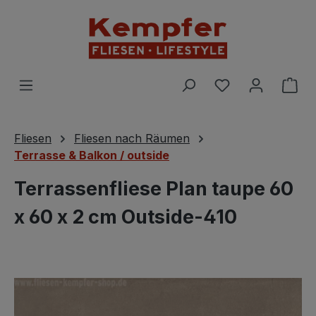
Zum Hauptinhalt springen
Du hast 0 Prod
War
Fliesen
Fliesen nach Räumen
Terrasse & Balkon / outside
Terrassenfliese Plan taupe 60
x 60 x 2 cm Outside-410
Bildergalerie überspringen