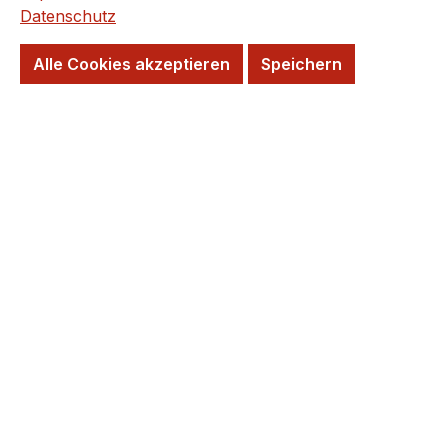
Datenschutz
Kurzfristig wieder verfügbar
Alle Cookies akzeptieren
Speichern
Versandfertig in 20 Tagen, Lieferzeit 5-7
Tage
Wunschtermin möglich
Farbe
braun
creme
dunkelgrau
kalk
hellgrau
schwarz
taupe
Format
60 x 60 x 2 cm
Benötigte m²: