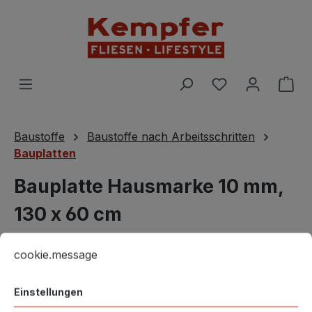
Zum Hauptinhalt springen
Du hast 0 Prod
War
Baustoffe
Baustoffe nach Arbeitsschritten
Bauplatten
Bauplatte Hausmarke 10 mm,
130 x 60 cm
Cookie-Voreinstellungen
Diese Website verwendet Cookies, um eine bestmögliche E
cookie.message
Bildergalerie überspringen
Einstellungen