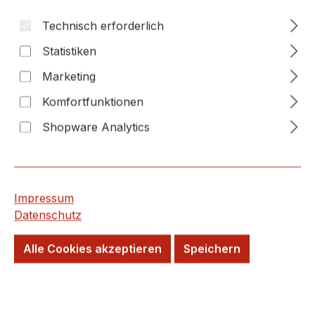
Technisch erforderlich
Statistiken
Marketing
Komfortfunktionen
Shopware Analytics
Die Abbildung kann in Einzelfällen vom gelieferten Produkt
abweichen.
Regulärer Preis:
21,96 €
Impressum
1 Stück
Datenschutz
Inhalt:
1 Stück
Preise inkl. MwSt. zzgl. Versandkosten
Alle Cookies akzeptieren
Speichern
10 Stück sofort verfügbar, Lieferzeit 5-7 Tage