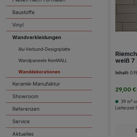
Baustoffe
Vinyl
Wandverkleidungen
Alu-Verbund-Designplatte
Riemch
weiß 7 
Wandpaneele KemWALL
OUTLE
Wanddekorationen
Inhalt:
0.9
Keramik-Manufaktur
29,00 €*
Showroom
39 m² so
Lieferzeit
Referenzen
Service
Aktuelles