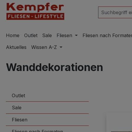
m Hauptinhalt springen
Zur Suche springen
Zur Hauptnavigation springen
Home
Outlet
Sale
Fliesen
Fliesen nach Formate
Aktuelles
Wissen A-Z
Wanddekorationen
Outlet
Sale
Fliesen
Fliesen nach Formaten