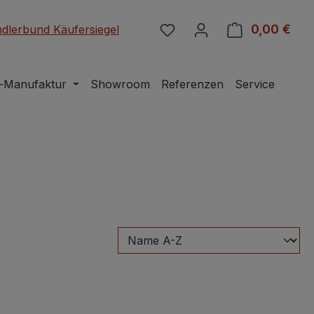
Du hast 0 Produkte auf 
0,00 €
Ware
-Manufaktur
Showroom
Referenzen
Service