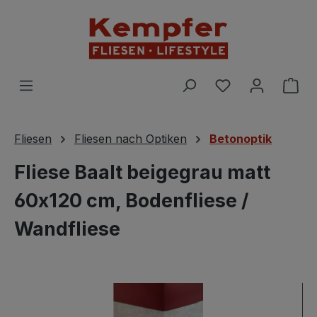
Zum Hauptinhalt springen
Du hast 0 Prod
War
Fliesen
Fliesen nach Optiken
Betonoptik
Fliese Baalt beigegrau matt
60x120 cm, Bodenfliese /
Wandfliese
Bildergalerie überspringen