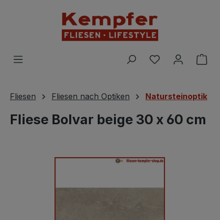
Zum Hauptinhalt springen
Du hast 0 Prod
War
Fliesen
Fliesen nach Optiken
Natursteinoptik
Fliese Bolvar beige 30 x 60 cm
Bildergalerie überspringen