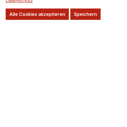
Datenschutz
Wird für Sie Bestellt!
Lieferzeit: 20 Tage
Alle Cookies akzeptieren
Speichern
Kurzfristig wieder verfügbar
Versandfertig in 20 Tagen, Lieferzeit 5-7
Tage
Wunschtermin möglich
Farbe
beige
grau
kalk
schwarz
taupe
Format
30 x 60 cm
60 x 60 cm
60 x 120 cm
Benötigte m²: