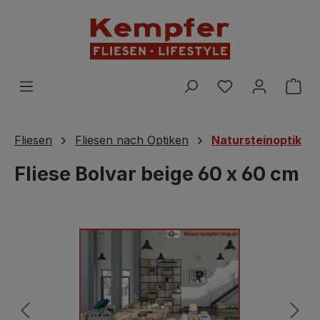
Zum Hauptinhalt springen
Du hast 0 Prod
War
Fliesen
Fliesen nach Optiken
Natursteinoptik
Fliese Bolvar beige 60 x 60 cm
Bildergalerie überspringen