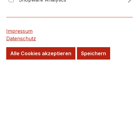
Wird für Sie Bestellt!
Lieferzeit: 20 Tage
Kurzfristig wieder verfügbar
Impressum
Datenschutz
Versandfertig in 20 Tagen, Lieferzeit 5-7
Tage
Alle Cookies akzeptieren
Speichern
Wunschtermin möglich
Farbe
beige
grau
grafit
kalk
schwarz
Format
30 x 60 cm
60 x 60 cm
60 x 120 cm
100 x 100 cm