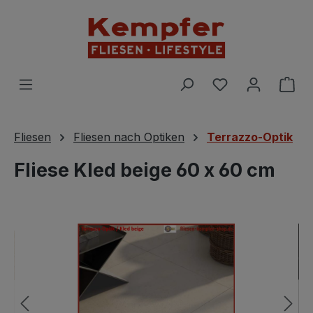
Zum Hauptinhalt springen
Du hast 0 Prod
War
Fliesen
Fliesen nach Optiken
Terrazzo-Optik
Fliese Kled beige 60 x 60 cm
Bildergalerie überspringen