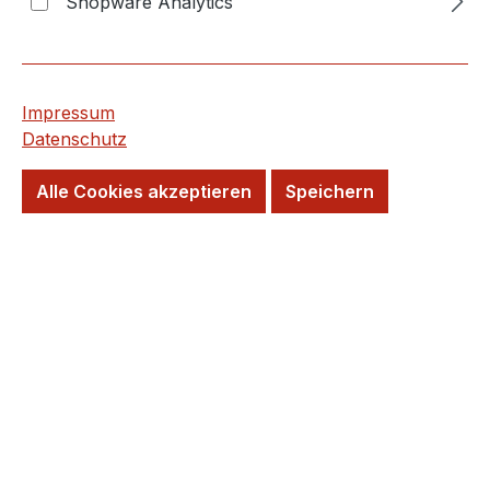
Shopware Analytics
Preise inkl. MwSt. zzgl. Versandkosten
Wird für Sie Bestellt!
Lieferzeit: 20 Tage
Impressum
Datenschutz
Kurzfristig wieder verfügbar
Alle Cookies akzeptieren
Speichern
Versandfertig in 20 Tagen, Lieferzeit 5-7
Tage
Wunschtermin möglich
Farbe
beige
grau
grafit
kalk
schwarz
Format
30 x 60 cm
60 x 60 cm
60 x 120 cm