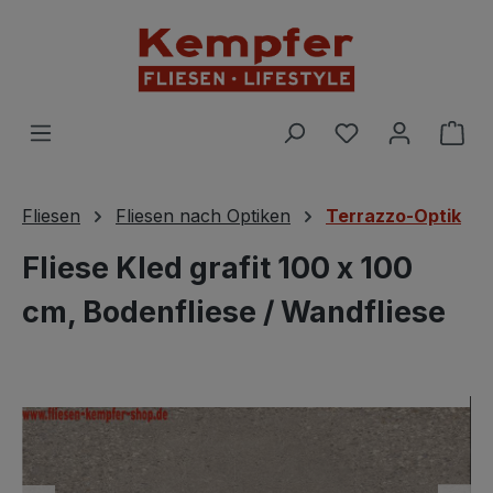
Zum Hauptinhalt springen
Du hast 0 Prod
War
Fliesen
Fliesen nach Optiken
Terrazzo-Optik
Fliese Kled grafit 100 x 100
cm, Bodenfliese / Wandfliese
Bildergalerie überspringen