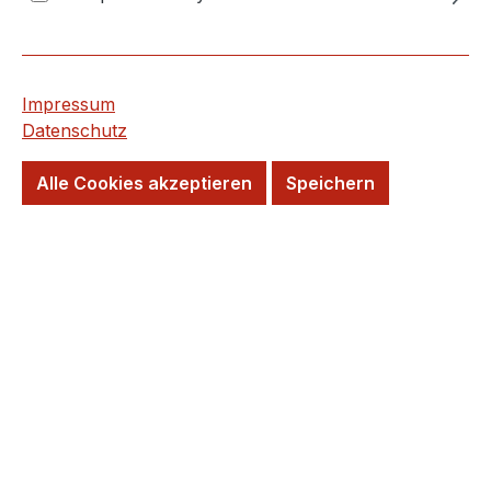
Wird für Sie Bestellt!
Lieferzeit: 20 Tage
Kurzfristig wieder verfügbar
Impressum
Datenschutz
Versandfertig in 20 Tagen, Lieferzeit 5-7
Alle Cookies akzeptieren
Speichern
Tage
Wunschtermin möglich
Farbe
beige
grau
grafit
kalk
schwarz
Format
30 x 60 cm
60 x 60 cm
60 x 120 cm
100 x 100 cm