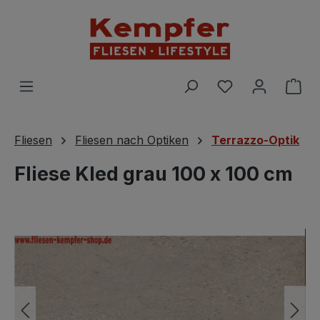
Zum Hauptinhalt springen
Du hast 0 Prod
War
Fliesen
Fliesen nach Optiken
Terrazzo-Optik
Fliese Kled grau 100 x 100 cm
Bildergalerie überspringen