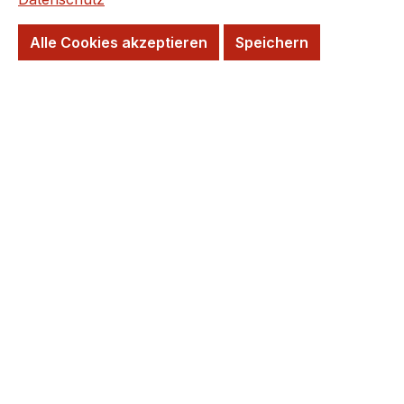
147 m² sofort verfügbar, Lieferzeit 5-7 Tage
Alle Cookies akzeptieren
Speichern
Sofort abholbereit
Sofort verfügbar, Lieferzeit 5-7 Tage
Wunschtermin möglich
abholbereit im Lager Krefeld
Farbe
grau
grafit
schwarz
(Diese Option ist zurzeit nicht verfügba
Format
60 x 60 cm
60 x 120 cm
75 x 75 cm
(Diese Option ist zurzeit nicht verfügbar.)
Benötigte m²: