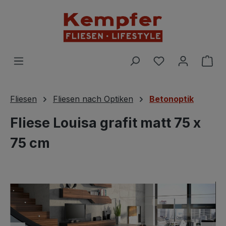
Zum Hauptinhalt springen
Du hast 0 Prod
War
Fliesen
Fliesen nach Optiken
Betonoptik
Fliese Louisa grafit matt 75 x
75 cm
Bildergalerie überspringen