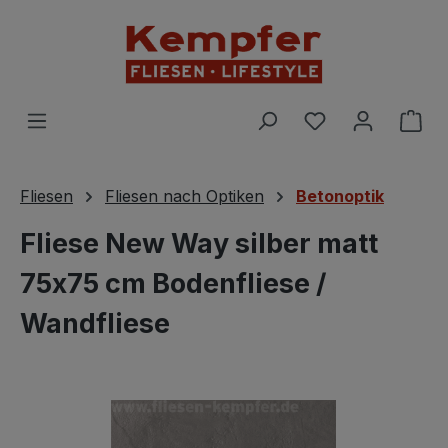
Zum Hauptinhalt springen
Du hast 0 Prod
War
Fliesen
Fliesen nach Optiken
Betonoptik
Fliese New Way silber matt
75x75 cm Bodenfliese /
Wandfliese
Bildergalerie überspringen