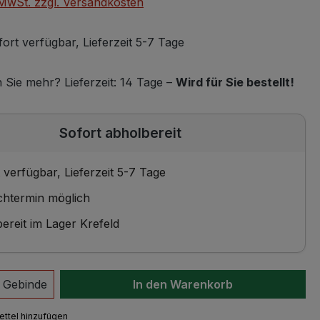
. MwSt. zzgl. Versandkosten
ort verfügbar, Lieferzeit 5-7 Tage
Sie mehr? Lieferzeit: 14 Tage –
Wird für Sie bestellt!
Sofort abholbereit
 verfügbar, Lieferzeit 5-7 Tage
htermin möglich
ereit im Lager Krefeld
 Anzahl: Gib den gewünschten Wert ein 
Gebinde
In den Warenkorb
ttel hinzufügen