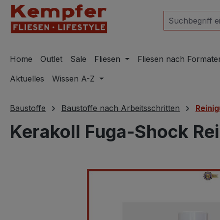
m Hauptinhalt springen
Zur Suche springen
Zur Hauptnavigation springen
Home
Outlet
Sale
Fliesen
Fliesen nach Formate
Aktuelles
Wissen A-Z
Baustoffe
Baustoffe nach Arbeitsschritten
Reinig
Kerakoll Fuga-Shock Reini
Bildergalerie überspringen