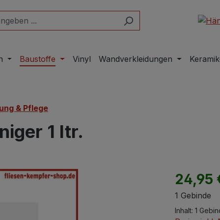
n
Baustoffe
Vinyl
Wandverkleidungen
Keramik
ung & Pflege
ger 1 ltr.
Regulärer Pr
24,95 
1 Gebinde
Inhalt:
1 Gebi