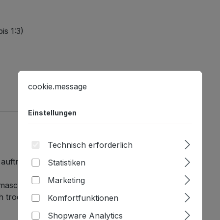
is 1:3)
Cookie-Voreinstellungen
Diese Website verwendet Cookies, um eine bestmögli
cookie.message
Einstellungen
Technisch erforderlich
 auftragen.
Statistiken
Marketing
maschine bearbeiten.
ch trocknen.
Komfortfunktionen
Shopware Analytics