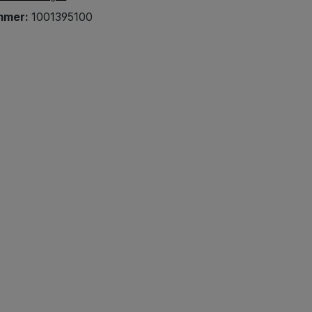
mmer:
1001395100