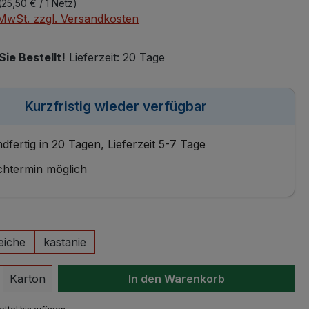
(25,50 € / 1 Netz)
. MwSt. zzgl. Versandkosten
Sie Bestellt!
Lieferzeit: 20 Tage
Kurzfristig wieder verfügbar
dfertig in 20 Tagen, Lieferzeit 5-7 Tage
htermin möglich
eiche
kastanie
 Anzahl: Gib den gewünschten Wert ein 
Karton
In den Warenkorb