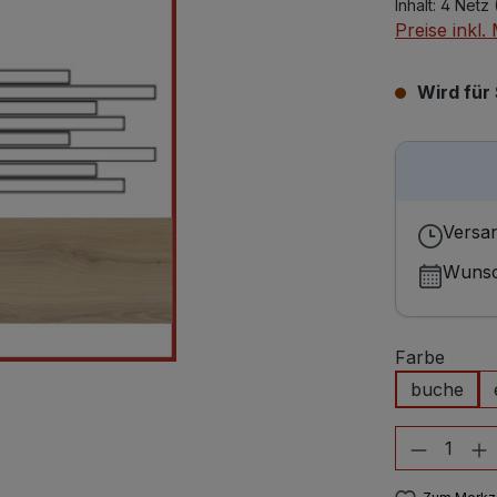
Inhalt:
4 Netz
Preise inkl
Wird für 
Versan
Wunsc
Farbe
buche
Produkt