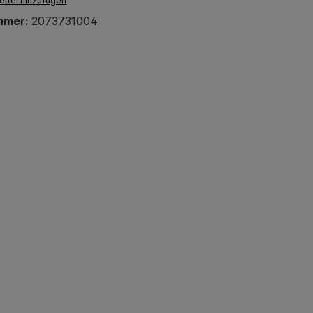
ttel hinzufügen
mmer:
2073731004