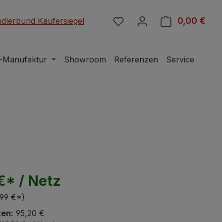
Du hast 0 Produkte auf 
0,00 €
Ware
-Manufaktur
Showroom
Referenzen
Service
€* / Netz
,99 €*)
ten:
95,20 €