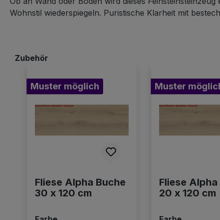
Ob an Wand oder Boden wird dieses Feinsteinsteinzeug
Wohnstil wiederspiegeln. Puristische Klarheit mit beste
Zubehör
Produktgalerie überspringen
Muster möglich
Muster möglic
Fliese Alpha Buche
Fliese Alpha
30 x 120 cm
20 x 120 cm
auswählen
auswähl
Farbe
Farbe