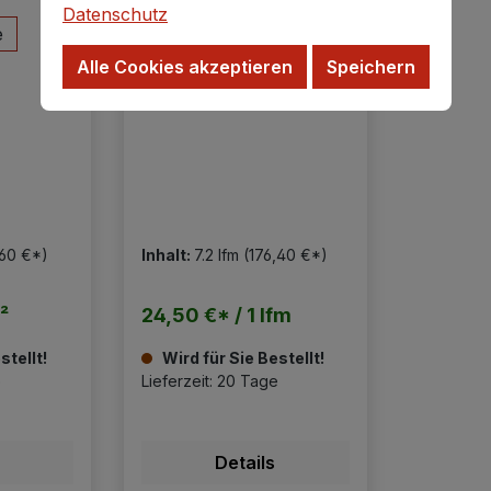
Datenschutz
e
buche
eiche
Alle Cookies akzeptieren
Speichern
kastanie
len
,60 €*)
Inhalt:
7.2 lfm
(176,40 €*)
²
24,50 €* / 1 lfm
stellt!
Wird für Sie Bestellt!
e
Lieferzeit: 20 Tage
Details