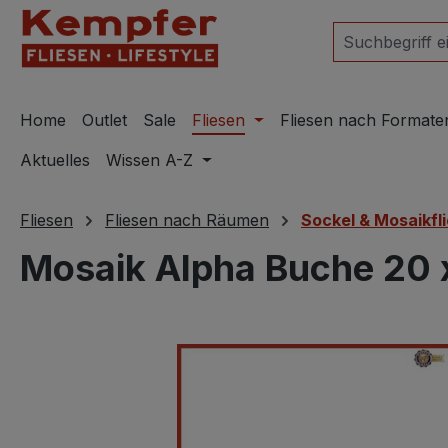
m Hauptinhalt springen
Zur Suche springen
Zur Hauptnavigation springen
Home
Outlet
Sale
Fliesen
Fliesen nach Formate
Aktuelles
Wissen A-Z
Fliesen
Fliesen nach Räumen
Sockel & Mosaikfl
Mosaik Alpha Buche 20 
Bildergalerie überspringen