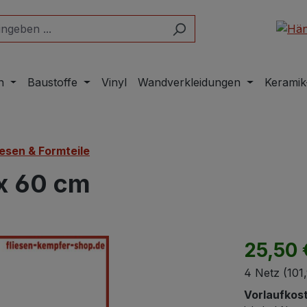
n
Baustoffe
Vinyl
Wandverkleidungen
Keramik
iesen & Formteile
x 60 cm
25,50 
4 Netz
(101
Vorlaufkos