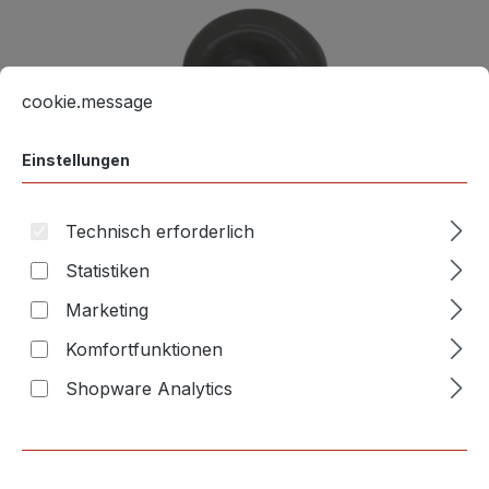
Bildergalerie überspringen
Cookie-Voreinstellungen
Diese Website verwendet Cookies, um eine bestmögliche E
cookie.message
Einstellungen
Technisch erforderlich
Statistiken
Marketing
Komfortfunktionen
Die Abbildung kann in Einzelfällen vom gelieferten Produkt
abweichen.
Shopware Analytics
Anzahl
Stückpreis