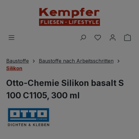
Zum Hauptinhalt springen
Du hast 0 Prod
War
Baustoffe
Baustoffe nach Arbeitsschritten
Silikon
Otto-Chemie Silikon basalt S
100 C1105, 300 ml