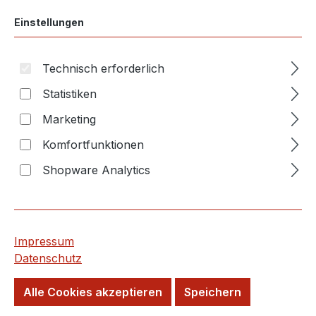
Einstellungen
Bildergalerie überspringen
Technisch erforderlich
Statistiken
Marketing
Komfortfunktionen
Shopware Analytics
Impressum
Die Abbildung kann in Einzelfällen vom gelieferten Produkt
Datenschutz
abweichen.
Alle Cookies akzeptieren
Speichern
Anzahl
Stückpreis