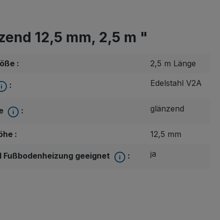
zend 12,5 mm, 2,5 m "
öße :
2,5 m Länge
che Erfahrung bieten zu können.
Mehr Informationen ...
Edelstahl V2A
:
glänzend
he
:
öhe :
12,5 mm
ja
 Fußbodenheizung geeignet
: