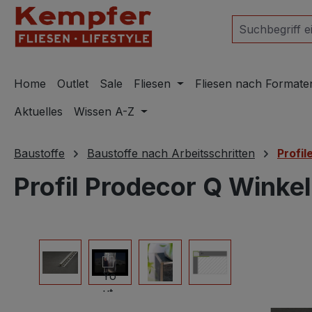
m Hauptinhalt springen
Zur Suche springen
Zur Hauptnavigation springen
Home
Outlet
Sale
Fliesen
Fliesen nach Formate
Aktuelles
Wissen A-Z
Baustoffe
Baustoffe nach Arbeitsschritten
Profi
Profil Prodecor Q Winke
Bildergalerie überspringen