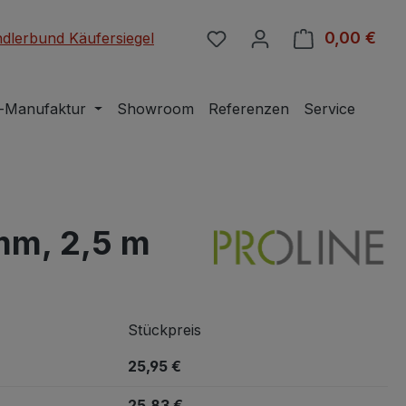
Du hast 0 Produkte auf 
0,00 €
Ware
-Manufaktur
Showroom
Referenzen
Service
 mm, 2,5 m
Stückpreis
25,95 €
25,83 €