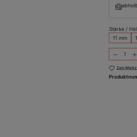
abholb
Stärke / Hö
11 mm
Produkt
Zum Merkze
Produktnu