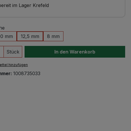
ereit im Lager Krefeld
he
10 mm
12,5 mm
8 mm
 Anzahl: Gib den gewünschten Wert ein 
Stück
In den Warenkorb
ttel hinzufügen
mmer:
1008735033