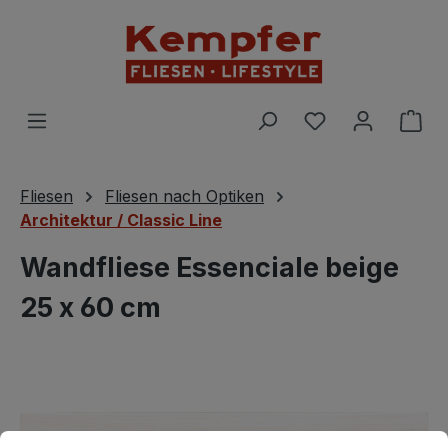
Zum Hauptinhalt springen
Du hast 0 Prod
War
Fliesen
Fliesen nach Optiken
Architektur / Classic Line
Wandfliese Essenciale beige
25 x 60 cm
Bildergalerie überspringen
Cookie-Voreinstellungen
Diese Website verwendet Cookies, um eine bestmögliche E