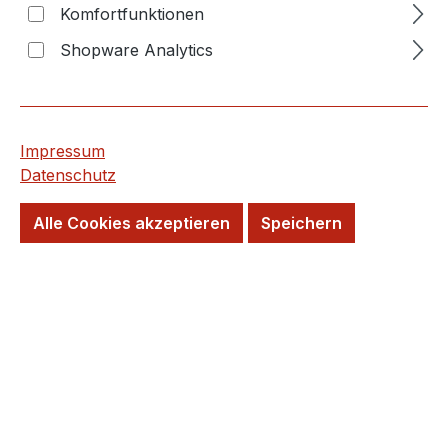
Preise inkl. MwSt. zzgl. Versandkosten
Komfortfunktionen
Shopware Analytics
Wird für Sie Bestellt!
Lieferzeit: 20 Tage
Kurzfristig wieder verfügbar
Impressum
Datenschutz
Versandfertig in 20 Tagen, Lieferzeit 5-7
Tage
Alle Cookies akzeptieren
Speichern
Wunschtermin möglich
Farbe
birke
buche
honig
walnuss
Format
2 / 10 x 60 cm
20 x 160 cm
20 x 120 cm