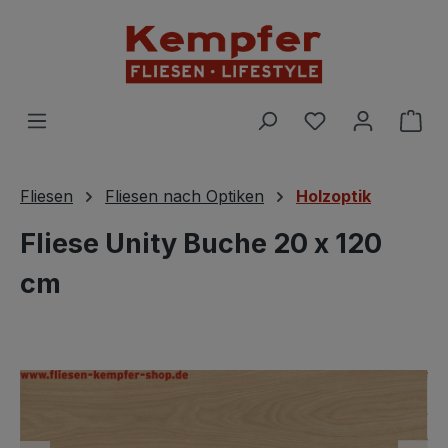
Zum Hauptinhalt springen
Du hast 0 Prod
War
Fliesen
Fliesen nach Optiken
Holzoptik
Fliese Unity Buche 20 x 120
cm
Bildergalerie überspringen